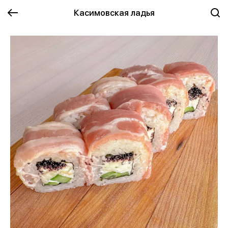
Касимовская ладья