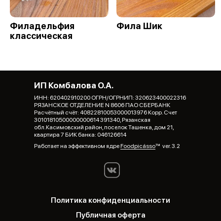
Филадельфия
Фила Шик
классическая
ИП Комбалова О.А.
ИНН: 620402910200 ОГРН/ОГРНИП: 320623400022316
РЯЗАНСКОЕ ОТДЕЛЕНИЕ N 8606 ПАО СБЕРБАНК
Расчётный счёт: 40822810053000013976 Корр. Счет
30101810500000000614 391340, Рязанская
обл.Касимовский район, поселок Ташенка, дом 21,
квартира 7 БИК банка: 046126614
Работает на эффективном ядре
Foodpicásso
ver. 3.2
Политика конфиденциальности
Публичная оферта