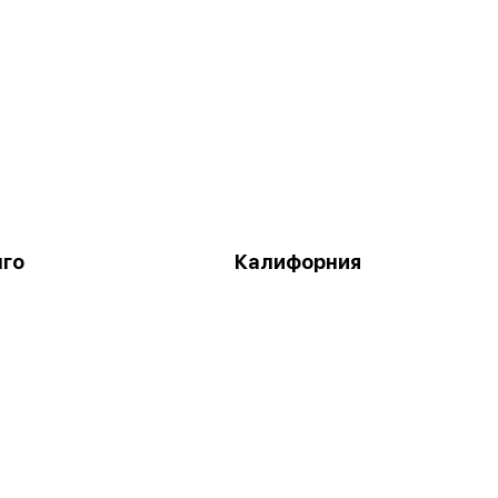
нго
Калифорния