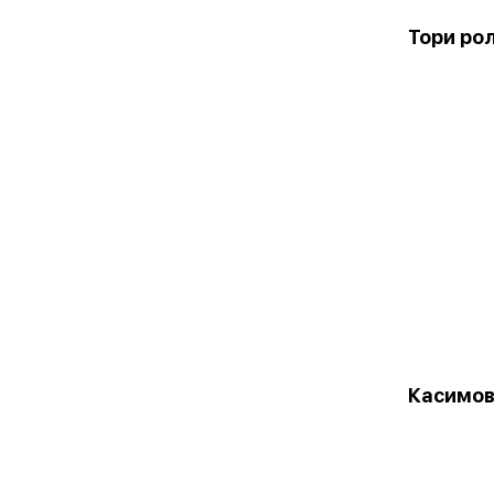
Тори ро
Касимов