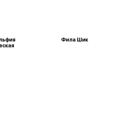
льфия
Фила Шик
еская