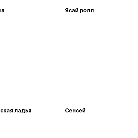
лл
Ясай ролл
ская ладья
Сенсей