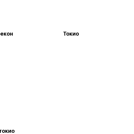
бекон
Токио
токио