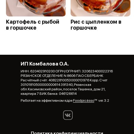
Картофель с рыбой
Рис с цыпленком в
в горшочке
горшочке
ИП Комбалова О.А.
ИНН: 620402910200 ОГРН/ОГРНИП: 320623400022316
РЯЗАНСКОЕ ОТДЕЛЕНИЕ N 8606 ПАО СБЕРБАНК
Расчётный счёт: 40822810053000013976 Корр. Счет
30101810500000000614 391340, Рязанская
обл.Касимовский район, поселок Ташенка, дом 21,
квартира 7 БИК банка: 046126614
Работает на эффективном ядре
Foodpicásso
ver. 3.2
Политика конфиденциальности