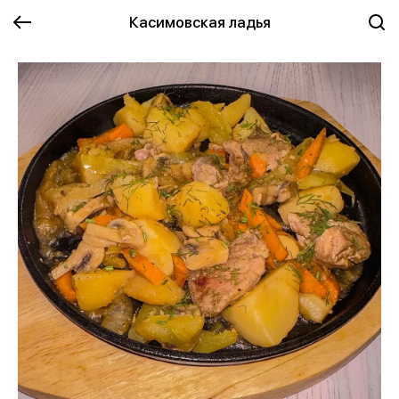
Касимовская ладья