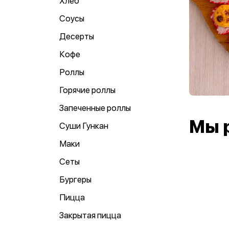
Хлеб
Соусы
Десерты
Кофе
Роллы
Горячие роллы
Запеченные роллы
Мы 
Суши Гункан
Маки
Сеты
Бургеры
Пицца
Закрытая пицца