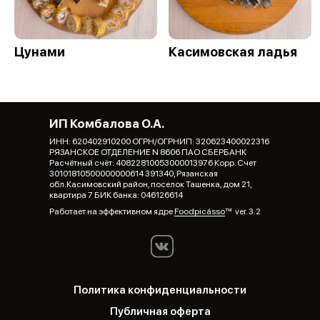
Цунами
Касимовская ладья
ИП Комбалова О.А.
ИНН: 620402910200 ОГРН/ОГРНИП: 320623400022316
РЯЗАНСКОЕ ОТДЕЛЕНИЕ N 8606 ПАО СБЕРБАНК
Расчётный счёт: 40822810053000013976 Корр. Счет
30101810500000000614 391340, Рязанская
обл.Касимовский район, поселок Ташенка, дом 21,
квартира 7 БИК банка: 046126614
Работает на эффективном ядре
Foodpicásso
ver. 3.2
Политика конфиденциальности
Публичная оферта