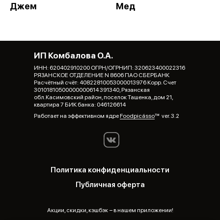
Джем
Мед
ИП Комбалова О.А.
ИНН: 620402910200 ОГРН/ОГРНИП: 320623400022316
РЯЗАНСКОЕ ОТДЕЛЕНИЕ N 8606 ПАО СБЕРБАНК
Расчётный счёт: 40822810053000013976 Корр. Счет
30101810500000000614 391340, Рязанская
обл.Касимовский район, поселок Ташенка, дом 21,
квартира 7 БИК банка: 046126614
Работает на эффективном ядре
Foodpicásso
ver. 3.2
Политика конфиденциальности
Публичная оферта
Акции, скидки, кэшбэк − в нашем приложении!