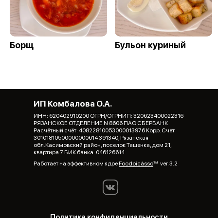
Борщ
Бульон куриный
ИП Комбалова О.А.
ИНН: 620402910200 ОГРН/ОГРНИП: 320623400022316
РЯЗАНСКОЕ ОТДЕЛЕНИЕ N 8606 ПАО СБЕРБАНК
Расчётный счёт: 40822810053000013976 Корр. Счет
30101810500000000614 391340, Рязанская
обл.Касимовский район, поселок Ташенка, дом 21,
квартира 7 БИК банка: 046126614
Работает на эффективном ядре
Foodpicásso
ver. 3.2
Политика конфиденциальности