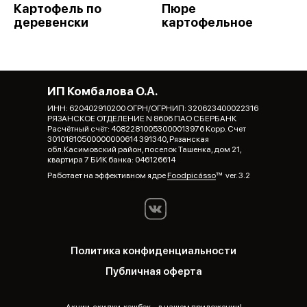
Картофель по
Пюре
деревенски
картофельное
ИП Комбалова О.А.
ИНН: 620402910200 ОГРН/ОГРНИП: 320623400022316
РЯЗАНСКОЕ ОТДЕЛЕНИЕ N 8606 ПАО СБЕРБАНК
Расчётный счёт: 40822810053000013976 Корр. Счет
30101810500000000614 391340, Рязанская
обл.Касимовский район, поселок Ташенка, дом 21,
квартира 7 БИК банка: 046126614
Работает на эффективном ядре
Foodpicásso
ver. 3.2
Политика конфиденциальности
Публичная оферта