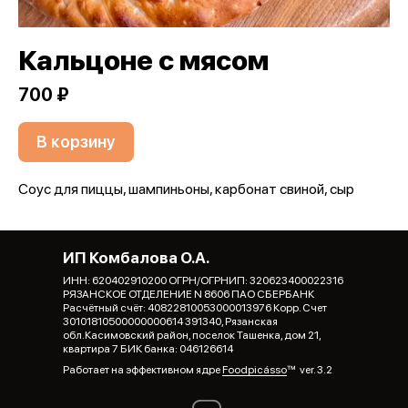
Кальцоне с мясом
700 ₽
В корзину
Соус для пиццы, шампиньоны, карбонат свиной, сыр
ИП Комбалова О.А.
ИНН: 620402910200 ОГРН/ОГРНИП: 320623400022316
РЯЗАНСКОЕ ОТДЕЛЕНИЕ N 8606 ПАО СБЕРБАНК
Расчётный счёт: 40822810053000013976 Корр. Счет
30101810500000000614 391340, Рязанская
обл.Касимовский район, поселок Ташенка, дом 21,
квартира 7 БИК банка: 046126614
Работает на эффективном ядре
Foodpicásso
ver. 3.2