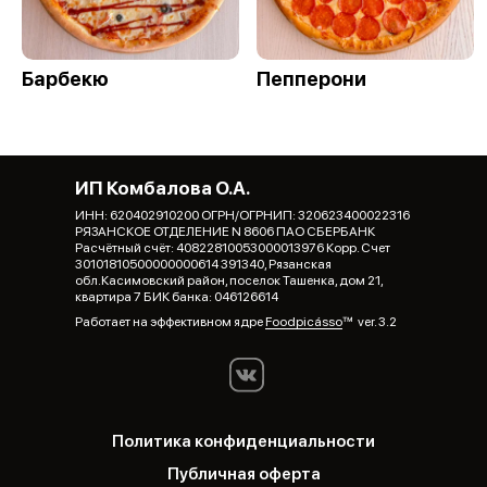
Барбекю
Пепперони
ИП Комбалова О.А.
ИНН: 620402910200 ОГРН/ОГРНИП: 320623400022316
РЯЗАНСКОЕ ОТДЕЛЕНИЕ N 8606 ПАО СБЕРБАНК
Расчётный счёт: 40822810053000013976 Корр. Счет
30101810500000000614 391340, Рязанская
обл.Касимовский район, поселок Ташенка, дом 21,
квартира 7 БИК банка: 046126614
Работает на эффективном ядре
Foodpicásso
ver. 3.2
Политика конфиденциальности
Публичная оферта