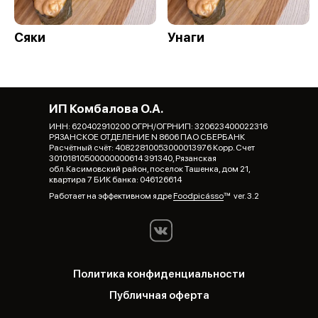
Сяки
Унаги
ИП Комбалова О.А.
ИНН: 620402910200 ОГРН/ОГРНИП: 320623400022316
РЯЗАНСКОЕ ОТДЕЛЕНИЕ N 8606 ПАО СБЕРБАНК
Расчётный счёт: 40822810053000013976 Корр. Счет
30101810500000000614 391340, Рязанская
обл.Касимовский район, поселок Ташенка, дом 21,
квартира 7 БИК банка: 046126614
Работает на эффективном ядре
Foodpicásso
ver. 3.2
Политика конфиденциальности
Публичная оферта